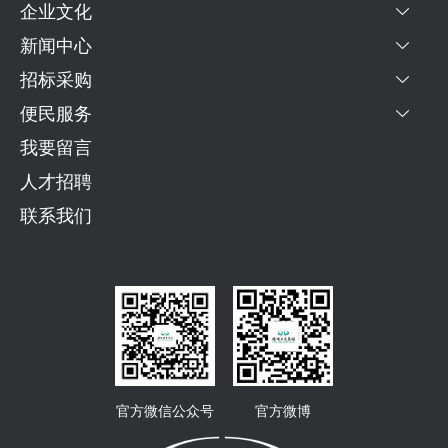
实开展学习教育指明了方向、提供了根本
化时代化，形成毛泽东思想、邓小平理
站长郑辉巡站时捡到乘客遗失的手机，他
建设管理有序、服务完善、环境优美、文
企业文化
怀敬畏之心，警钟长鸣、防微杜渐，把安
医及周末出游，日均客流量约360人次。
党中央集中统一领导 “在国家治理体系的
遵循。要深学细悟笃行习近平总书记的重
论、“三个代表”重要思想、科学发展观、
妥善保管，顺利交还折返寻物的失主林女
明祥和的鹤林新城社区贡献力量。接下
全操作规程贯穿日常运营全过程。 市劳
4月中旬开通的地铁接驳10号专线，采取
大棋局中，党中央是坐镇中军帐的‘帅’，
要论述，传承弘扬习近平总书记在福建工
新时代中国特色社会主义思想，极大丰富
新闻中心
士；潭桥公交总站站长吴佳收到保洁员上
来，物业后勤保卫中心党支部将继续深化
模、111路驾驶员陈宇峰则聚焦实操细
“响铃式停靠”运营模式，配备适应狭窄村
车马炮各展其长，一盘棋大局分明。” 党
作期间关于正确政绩观的重要理念和重大
和发展了马克思主义。今天，中国特色社
交的车钥匙，她多方尝试最终联系上人在
“近邻党建”共建机制，充分发挥“保障先
节，以《门控的故事》为题，传授门控使
道的6.5米长小型公交车，填补了闽侯厚
的十八大以来，完善制度机制、健全组织
招标采购
实践，切实把正确政绩观贯穿各项工作全
会主义事业的蓬勃生机和旺盛活力，充分
外地的失主黄女士，由其家人到场取回钥
锋服务队”示范引领作用，不断拓展服务
用技巧。他讲到，开关门看似简单，实则
美村至上街环岛的公交线网空白，村民们
体系、落实民主集中制等实践不断推进，
过程、各方面，更好地以高质量发展实绩
检验了马克思主义的科学性和真理性，充
匙；公交仁德站站长黄婷遇到前来求助的
领域、提升服务质量，让党旗在基层一线
便民服务
最考验公交驾驶员的耐心和判断力。对
从上街环岛站步行300余米即可到达地铁
确保党中央一锤定音、定于一尊的权威，
体现学习教育成效。 周祖翼强调，要着
分展现了马克思主义的人民性和实践性，
林先生，经了解，林先生将存有重要资料
高高飘扬，续写新时代守望相助的邻里佳
此，他分享了自己归纳的“三秒确认法”
2号线金屿站。同步调整的地铁接驳19号
确保党总揽全局、协调各方。 以政治建
力强党性，以实际行动坚定拥护“两个确
充分彰显了马克思主义的开放性和时代
的手机遗落在41路公交车上，黄婷迅速
我要留言
话。
——停车后先观察后视镜和右侧盲区，确
专线，新增浦兴国宾大道口、浦口潘屿、
设为统领，从制度建设入手—— 2026年
立”、坚决做到“两个维护”。要坚定理想
性。 105年不懈奋斗，深刻影响了世界
联系调度员和驾驶员，及时为林先生找到
认无人上下车后再开门；关门时再次扫视
福大附属实验学校等3个站点，重点服务
1月8日，习近平总书记主持中共中央政
信念，夯实思想根基，把学思践悟习近平
人才招聘
历史进程。我们党始终站在历史正确一
失物。
门区，确认无夹人夹物风险后再平稳起
浦安小区、博仕后新苑、浦兴新苑等小区
治局常务委员会会议，听取全国人大常委
新时代中国特色社会主义思想作为必修课
边、站在人类文明进步一边，以自强不息
步。 通过讲解驾驶员因未使用门控开关
联系我们
和福大附属实验学校、福州一中大学城校
会、国务院、全国政协、最高人民法院、
常修课，从党的创新理论中汲取党性滋
的奋斗深刻改变了世界发展的趋势和格
匆忙关门引发的事故，陈宇峰提醒在场驾
区，日均客流量约400人次。 截至目
最高人民检察院党组工作汇报，听取中央
养，传承红色基因、赓续红色血脉，切实
局。今天，党领导人民推进中国式现代
驶员要养成“宁停一秒，不抢一瞬”的驾驶
前，福州公交集团共计运营22条地铁接
书记处工作报告。 2015年至今，每年一
做到初心如磐、使命在肩。要铸牢对党忠
化，创造了人类文明新形态，拓展了发展
习惯，晚关一秒门、晚起一秒步，换来的
驳专线，覆盖陆庄、紫阳、三角池、达
次这样的汇报成为坚持党中央权威和集中
诚，提高政治能力，始终在政治立场、政
中国家走向现代化的途径。我们推动构建
是乘客安全和自身安心。 听了三位劳模
道、上藤、金山、胪雷等20余个地铁站
统一领导的重要制度安排。 党中央权威
治原则、政治道路上同党中央保持高度一
人类命运共同体，为解决人类重大问题贡
的宣讲，118路驾驶员陈昌勋感慨道：“我
点。结合地铁4号线后通段和滨海快线开
和集中统一领导，最关键的是政治领导。
致，确保各项工作始终沿着正确政治方向
献了中国智慧、中国方案、中国力量。党
觉得安全是握于方向盘、落实在每日运营
通后的客流变化，公交集团及时优化调整
出台或修订《中共中央政治局关于加强和
前进。要站稳人民立场，践行党的宗旨，
领导的社会主义中国，被公认为世界和平
的实际行动，要以劳模为榜样，时刻绷紧
100路增停“洪塘地铁站C口”，高峰快线2
维护党中央集中统一领导的若干规定》
用心用情解决群众急难愁盼问题，集中整
的建设者、全球发展的贡献者、国际秩序
安全这根弦，以案为鉴、警钟长鸣，严守
双向增停“祥谦地铁站（泮洋村）”，8
《中国共产党重大事项请示报告条例》等
治群众身边不正之风和腐败问题，时刻同
的维护者。 105年不懈奋斗，锻造了强
安全行车规范，用心守护乘客出行平
路、112路双向增停“南公河口”。同时，
党内法规；中央政治局同志每年向党中央
人民想在一起、干在一起。要纯正道德品
大的中国共产党。我们党牢记马克思主义
官方微信公众号
官方微博
安。”福运一公司二车队队长陈明洁则表
针对地铁出入口150米范围内的公交站点
和习近平总书记书面述职，健全一系列中
质，锤炼过硬作风，巩固拓展深入贯彻中
政党的性质宗旨和奋斗目标，大力弘扬伟
示，三位劳模分享的内容实用、发人深
增加地铁换乘提示语音广播，并在站牌线
央决策议事协调机构工作机制等；成立中
央八项规定精神学习教育成果，推进作风
大建党精神，历经磨难斗志弥坚，千锤百