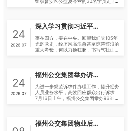
组织晋安区公益夏令营的30名学员走进
鼓山消防救援站，积极开展“童心学消防
安全伴成长”沉浸式研学活动，以党建联
动为纽带，搭建安全知识科普宣传课堂，
用心守护青少年平安成长。 活动中，福
深入学习贯彻习近平党建思想系列述评之二
州公交集团精心打造研学主题公交车，优
24
选经验丰富的驾驶员参与保障，接送夏令
事在四方，要在中央。回望我们党105年
营学员前往鼓山消防救援站。党员志愿者
光辉党史，经历风高浪急甚至惊涛骇浪的
2026.07
统一亮明身份，全程贴心陪护、维护秩
重大考验，何以力挽狂澜，书写气壮山河
序、协助教学，为学员们营造良好的研学
的史诗？展望新时代非凡征程，拥有超1
环境。 乘车途中，党员志愿者以趣味问
亿名党员、领导着14亿多人口的世界第
答的方式，向学员们科普宣传消防安全常
一大执政党，何以凝心聚力，带领人民创
识和安全乘车注意事项。来到鼓山消防救
造新的更大奇迹？ 一条根本经验就是坚
福州公交集团举办诉求件处理流程专题培训
援站，在消防员和志愿者们的引导下，学
持党中央集中统一领导。习近平总书记深
24
员们走进参观消防体验馆实地参观，近距
刻指出，“党的历史、新中国发展的历史
为进一步规范诉求件办理工作，提升经办
离观摩消防救援车辆和装备，详细了解它
都告诉我们：要治理好我们这个大党、治
人员业务水平，高效回应群众出行诉求，
2026.07
们在火灾救援中的实战应用，并动手学习
理好我们这个大国，保证党的团结和集中
7月16日上午，福州公交集团举办96880
应急绳结技巧、灭火器及消火栓使用方
统一至关重要，维护党中央权威至关重
3诉求件工单ERP流程和12345平台诉求
法，切实掌握基础应急避险技能。 此次
要”。 深入学习贯彻习近平党建思想，必
件处理流程专题培训，培训聚焦日常诉求
研学活动把课堂搬到消防实训现场，让青
须始终坚持党中央集中统一领导，始终在
件办理过程中的重点、难点问题，通过细
少年走出书本、直面实景，在“看、听、
思想上政治上行动上同以习近平同志为核
致讲解、现场演示、案例分析等方式，进
福州公交集团物业后勤保卫中心党支部获评鹤林新城社区“社区好邻居”荣誉称号
问、练”的沉浸式体验中，进一步增强消
心的党中央保持高度一致，齐心协力推动
一步统一办理标准、细化工作要求。集团
防安全意识，提升自救互救能力，真正做