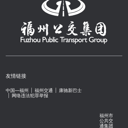
省，要树牢底线思维，层层压实岗位安全
路图中明确标注相关站点，方便市民快速
央全面深化改革委员会、中央国家安全委
建设常态化长效化，明大德、守公德、严
炼更加坚强。今天，我们党已经发展成为
责任，不断细化驾驶员日常宣教、隐患排
获取换乘信息。此外，公交集团还与福州
员会、中央网络安全和信息化委员会、中
私德。要保持清正廉洁，始终遵规守纪，
具有重大全球影响力的世界第一大执政
查整治、车辆例行保养等全流程安全管
地铁集团续签应急保障合作协议，增加滨
央财经委员会等，习近平总书记亲自挂
持续巩固深化党纪学习教育成果，不断提
党，得到人民衷心拥护和支持，是中国特
控。
海快线祥谦站往长乐方向的应急保障联
帅…… 一系列制度举措为全党在思想上政
高“三不腐”综合功效，严肃换届纪律，真
色社会主义事业的坚强领导核心，完全无
动，齐力构建更加完善的突发故障公交接
治上行动上同以习近平同志为核心的党中
正把责任扛在肩上，把工作抓在手里，始
愧为伟大光荣正确的党。 同志们、朋友
驳疏运体系。 02 探索交旅融合 打造
央保持高度一致提供了有力保证，确保党
终保持干事创业精气神。 周祖翼强调，
们！ 105年来，我们取得的一切成就，
流动城市文化名片 福州公交集团主动服
中央集中统一领导更加坚强有力。 严密
要着力抓落实，深入推进中国式现代化福
是一代又一代中国共产党人团结带领中国
务城市发展大局，积极探索“公交+文旅”
党的组织体系，形成无比坚强的领导力、
建实践。要不折不扣抓落实，吃透精神、
人民不懈奋斗的结果。以毛泽东同志、邓
特色服务场景，推出地铁烟台山接驳环
组织力、执行力—— 一张照片揭示中国
联系实际、勇于探索、务求实效，把党中
小平同志、江泽民同志、胡锦涛同志为主
线、地铁熊猫世界接驳环线、螺洲吴石故
打赢脱贫攻坚战的关键所在： 2020年4
央的重大决策部署落实到实践中去、到基
要代表的中国共产党人，为中华民族伟大
居接驳专线、红色主题定制公交，串联福
月，陕西平利县女娲凤凰茶业现代示范园
层中去、到群众中去，确保顺利实现党确
复兴建立了彪炳史册的伟大功勋！我们向
州著名景点，让公交车成为盘活城市文旅
区里，习近平总书记面带微笑走向正在工
定的各项目标任务。要雷厉风行抓落实，
他们表示崇高的敬意！ 此时此刻，我们
资源、传播闽都红色文化的重要载体。
作的茶农们。画面中，从党的总书记到省
既要切实马上就办，又要注重把握节奏，
深切怀念毛泽东、周恩来、刘少奇、朱
友情链接
“坐着熊猫造型的公交环线去看熊猫，孩
委书记、市委书记、县委书记和村党支部
把谋划变成行动、把蓝图变成现实，把立
德、邓小平、陈云同志等老一辈革命家和
子一路上都兴奋得不行！”周末带着孩子
书记，同时出现在脱贫攻坚第一线。 党
说立行与久久为功有机结合。要求真务实
江泽民同志，深切怀念为民族独立、人民
乘坐地铁熊猫世界接驳环线的张女士笑着
中央是大脑和中枢，“如身使臂，如臂使
抓落实，全面落实“四下基层”制度，立足
解放和国家富强、人民幸福前仆后继、牺
中国—福州
福州交通
康驰新巴士
说。这条环线衔接地铁4号线陆庄站与熊
指，叱咤变化，无有留难”。党的地方组
实际、尊重规律、精准施策、干在实处，
网络违法犯罪举报
牲奉献的革命先烈、仁人志士。他们为国
猫世界，运行班次与地铁到站时刻表精准
织犹如躯干，坚决贯彻落实党中央决策部
保持工作定力、始终脚踏实地。要敢作善
家和民族建立的丰功伟绩永载史册！他们
对接，游客出站后乘坐公交仅需约5分钟
署，有令即行、有禁即止。党的基层组织
为抓落实，增强“敢作”的魄力担当、“善
的崇高精神永远铭记在亿万人民心中！
即可到达景区，现营运里程累计达19627.
是神经末梢，是党联系群众的重要纽带，
为”的本领能力，以身作则、以上率下，
人民是历史的创造者，是真正的英雄。在
福州市
5公里，客流量达42310人次。而在春节
发挥战斗堡垒作用…… 自上而下、高效顺
以一域之进更好服务全省、全国之进。
这里，我代表党中央，向奋斗在各条战线
公共交
前夕换上“银杏黄”色调烟台山主题涂装的
畅的组织体系，确保党中央的决策部署落
周祖翼强调，要着力求实效，努力创造经
的全国人民和各界人士，致以崇高的敬
通集团