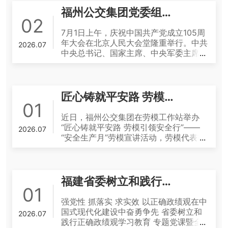
主动向讲师求教分派错位、审核退回、沟
次，惠及群众近千人次。 翻开近邻党建
团以实实在在的工作成效，不断满足人民
确路线在党中央的领导地位，开始形成以
怀信心朝着全面建成社会主义现代化强
通不畅等问题，同时逐级传导规范要求，
福州公交集团党委组织全体党员收听收看庆祝中国共产党成立105周年大会
的“民生账单”，每一次志愿服务、每一次
群众多样化的出行需求。据统计，上半
毛泽东同志为核心的党的第一代中央领导
国、实现中华民族伟大复兴的宏伟目标奋
02
参训人员须在会后组织二次培训，将操作
暖心帮扶，都彰显公交为民服务的温度。
年，公交集团累计营运里程5688.06万公
集体，开启了党独立自主解决中国革命实
勇前进。 首先，我代表党中央，向全体
要点、常见错误及流程变更传达到每位经
7月1日上午，庆祝中国共产党成立105周
2024至2025年，每逢春节、拗九节、端
里，运送乘客约7947.34万人次。 01
际问题新阶段”。 六合同风，九州共贯。
中国共产党员致以节日的问候！向“七一
办人员，确保标准统一、流程落地。 此
年大会在北京人民大会堂隆重举行。中共
午节等传统节日，公交志愿者都会将拗九
2026.07
深耕双网融合 让市民出行更有幸福感
从建党之初顽强求索到长征路上艰苦卓
勋章”获得者，向受表彰的全国优秀共产
次培训内容紧扣近期ERP投诉处理流程调
中央总书记、国家主席、中央军委主席习
粥、粽子、线面等充满福州烟火气息的慰
“以前从家里到地铁站要走十几分钟，现
绝，从抗日救亡力挽狂澜到协商建国共创
党员、优秀党务工作者、先进基层党组织
整要点和12345平台考核新规，由天迈项
近平向“七一勋章”获得者颁授勋章并发表
问品，送往众恒花园、港务宿舍等辖区高
在楼下就能坐上地铁接驳专线，五六分钟
伟业，从新中国初创筚路蓝缕到“两弹一
表示热烈的祝贺！ 同志们、朋友们！
目经理孟宪朝和集团客户服务部副经理陈
重要讲话。福州公交集团党委组织全体党
龄老人手中，持续传递敬老爱老之意。2
就到金祥地铁站，方便太多了！”家住江
星”攻坚克难，从改革开放敢为人先到复
105年前，在中国人民和中华民族的伟大
志国分别担任主讲。孟宪朝重点讲解了新
员收听收看大会直播，认真聆听学习，并
026年春节前夕，物业后勤保卫中心党支
南水都片区的陈阿姨对今年新开通的地铁
兴巨轮劈波斩浪……正是有坚强的领导核
觉醒中，在马克思列宁主义同中国工人运
版流程中工单自动分派规则的优化、跨部
于会后交流学习心得、畅谈感悟体会。
部提前购置花生油、大米、面条等生活物
匠心铸就平安路 劳模引领安全行
接驳专线赞不绝口。这样的点赞，正是福
心，有党中央的集中统一领导，才能把全
动的紧密结合中，中国共产党应运而生。
门协同处理节点的责任界定、超时预警机
习近平总书记在庆祝中国共产党成立105
01
资，组织志愿者们随同社区工作人员，走
州公交集团深耕公交、地铁“双网融合”的
党牢固凝聚起来，进而把全国各族人民紧
从此，中国人民和中华民族有了最可靠的
制的触发条件，以及工单办结后归档字段
周年大会上的重要讲话，系统总结了中国
访慰问十余户困难家庭、独居老人及残障
近日，福州公交集团在劳模工作站举办
生动缩影。 今年，在行业主管部门的统
密团结起来，形成万众一心、无坚不摧的
主心骨，内忧外患、积贫积弱的中国开启
的填写要求，并现场演示了从诉求登记、
共产党105年来团结带领人民接续奋斗取
人士，与他们促膝谈心、倾听诉求，并主
“匠心铸就平安路 劳模引领安全行”——
筹协调下，福州公交集团联合福州规划设
磅礴力量。 党的十八大以来，面对严峻
2026.07
了翻天覆地的历史巨变。 105年来，我
责任判定、处理跟踪到结案评价的全流程
得的历史性成就，深刻阐释了党永葆生机
动帮忙独居老人打扫房间、整理家务。拗
“安全生产月”劳模宣讲活动，劳模代表胡
计研究院集团，在精准分析研判市民出行
复杂的国内外形势，以习近平同志为核心
们党始终坚守为中国人民谋幸福、为中华
模拟操作。 客户服务部副经理陈志国则
活力的优秀特质，明确了新征程接续奋斗
九节一早，支部书记林枫又带队入户，把
明华、郑剑、陈宇峰充分发挥示范引领作
规律的基础上，持续推进公交、地铁“双
的党中央团结带领全党全军全国各族人
民族谋复兴的初心使命，深刻洞察世界发
详细讲述了12345平台涉旅诉求件签收时
的目标任务，为基层党组织守初心、担使
拗九粥、鸭蛋送至不便下楼的老人身边，
用，结合自身丰富实践经验和安全从业心
网融合”。在线网优化的攻坚期，集团各
民，以伟大的历史主动精神、巨大的政治
展大势，准确把握各个历史时期社会主要
效、先行联系要求、办理回复要素，并结
命，深耕民生服务、推动高质量发展提供
做到“不漏一户、不落一人”。端午节当
得，以“身边人讲身边事”的方式，为一线
党支部的党员干部带头深入社区调研客
勇气、强烈的责任担当，战胜一系列重大
矛盾变化，团结带领全国各族人民不懈奋
合近期平台通报的典型问题案例，逐一剖
了根本遵循和行动指南。 在收听收看过
天，志愿者们冒雨涉水，把热腾腾的粽子
驾驶员带来了一场生动详实的安全教育
流、听取民意，将“我为群众办实事”实践
福建省委树立和践行正确政绩观学习教育专题党课暨全省警示教育会举行
风险挑战，解决了许多长期想解决而没有
斗，创造了新民主主义革命、社会主义革
析如何避免出现“回复内容不完整”“未正
程中，全体党员认真聆听了习近平总书记
分送给社区居民，赢得广泛好评。 一抹
课，进一步筑牢公交安全运营防线。 全
01
活动落到实处。上半年，公交集团先后开
解决的难题，办成了许多事关长远的大事
命和建设、改革开放和社会主义现代化建
面回应诉求”“超期办结”等高发扣分项。
发表的重要讲话，共同见证颁授“七一勋
“志愿红” 绘就基层治理“同心圆” 在常态
国劳模、福运一公司安全技术部副经理胡
通地铁接驳3号专线、地铁接驳13号专
要事，党和国家事业取得历史性成就、发
强党性 抓落实 求实效 以正确政绩观在中
设、新时代中国特色社会主义的伟大成
两位讲师还利用集团真实脱敏工单进行复
章”的高光时刻，“七一勋章”获得者扎根
化走访慰问、精准帮扶特殊群体的同时，
明华以《方向盘上的初心——全国劳模谈
线、地铁熊猫世界接驳环线、通勤快线1
生历史性变革，中华民族伟大复兴进入不
国式现代化建设中奋勇争先 省委树立和
就，书写了中华民族几千年历史上最恢宏
盘演练，让参训人员直观对比新旧流程差
2026.07
基层、恪尽职守、默默耕耘的动人事迹，
物业后勤保卫中心党支部积极延伸服务触
安全与责任》为题展开宣讲，他详细回顾
7、地铁江南水都接驳专线、螺洲吴石故
可逆转的历史进程。 新时代以来我国经
践行正确政绩观学习教育 专题党课暨全
的史诗。 105年不懈奋斗，从根本上改
异和常见错误。 参训人员反响热烈，互
让大家深切感受到共产党人坚守初心、为
角，全方位融入社区治理的“毛细血管”，