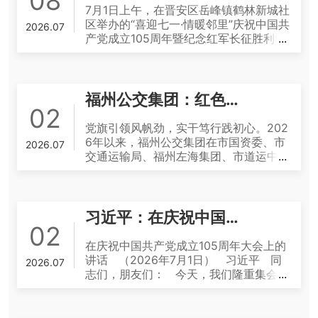
08
党和国家事业行稳致远。 维护党中央权
党委委员、副总经理、工会主席刘增坚作
7月1日上午，在晋安区岳峰镇鹤林新城社
到知安全、懂安全、会避险。 下一步，
威和集中统一领导，是一个成熟的马克思
动员讲话，集团相关职能部门及司属各单
区举办的“喜迎七一·情暖邻里”庆祝中国共
福州公交集团将持续深化 “公交+研学”
2026.07
主义执政党的重大建党原则 一个国家、
位、车队负责人参加培训。 培训中，刘
产党成立105周年暨纪念红军长征胜利90
服务模式，联动更多共建单位，开展公益
一个政党，领导核心至关重要。 马克思
增坚副总经理指出，当前，ERP系统在诉
周年主题实践活动中，福州公交集团物业
研学实践活动，充分发挥党员志愿服务力
曾生动比喻，“一个单独的提琴手是自己
求件工单管理中深入应用，同时12345平
后勤保卫中心党支部被授予“社区好邻居”
量，以实际行动践行国企责任担当。
指挥自己，一个乐队就需要一个乐队指
台对办理时限和办理质量的要求不断提
荣誉称号，这不仅是对支部长期扎根社
挥”。列宁在领导布尔什维克党的建设实
高，因此，举办此次培训正当其时、十分
区、服务邻里的高度肯定，更是双方不断
福州公交集团：红色引擎强动力 福运畅行惠民生
践中，更是强调无产阶级政党必须由一个
必要。 针对诉求件处理工作，刘增坚副
深化“近邻党建”结出的丰硕成果。 一份
02
高度集中统一的中央来领导，只有按照集
总经理强调三点要求：一是要提高思想站
“民生账单” 丈量为民服务温度 2023年
党旗引领风帆劲，实干笃行践初心。202
中制原则建立起来的党才是一个“真正钢
位、强化责任落实，牢固树立“群众诉求
初，物业后勤保卫中心党支部与鹤林新城
6年以来，福州公交集团在市国资委、市
铁般的组织”。 全党有核心，党中央有权
2026.07
无小事”的工作理念，做到“件件有落实、
社区党委正式签订共驻共建协议，同步组
交通运输局、福州左海集团、市道运中心
威，党和国家才有力量。 2026年，中国
事事有回音”，及时与诉求人沟通联系，
建“保障先锋服务队”，由支部书记林枫担
的指导下，积极响应市委持续深化拓展
共产党成立105周年，也是中国工农红军
切实解决诉求问题，坚持“办得快”更要
任队长，办公室主任郑景栖担任共建联络
“三争”、开展“奋勇争先”行动，坚持以人
长征胜利90周年。红色热土贵州遵义，
“办得好”，注重回复质量、提高满意率，
人，一套权责明晰、运转顺畅的共建机制
民为中心的发展思想，聚焦民生所需、群
迎来一批又一批参观者。 “强渡湘江血如
助力提升公交服务品牌形象。 二是要深
就此落地。 自此，鹤林新城社区的街巷
众所盼，将党建工作与公交运营深度融
注，三军今日奔何处？”1935年1月，正
习近平：在庆祝中国共产党成立105周年大会上的讲话
耕实操技能、吃透系统操作，全面熟练掌
楼栋间，多了一群身穿红马甲的“熟面
合，全面打造“福运畅行”党建品牌矩阵，
02
值第五次反“围剿”失败和长征初期严重受
握ERP工单全链条和12345平台时限表单
孔”。三年来，物业后勤保卫中心党支部
充分发挥“福运畅行，路链万家”产业链党
挫的历史关头。仗要怎么打，路往何处
在庆祝中国共产党成立105周年大会上的
规范，严格遵照平台管理要求，认真完成
秉承“驻在社区、服务社区、共建社区”的
建品牌效用，在公交线网优化升级、“公
走？ 遵义会议的召开，在极端危急关头
讲话 （2026年7月1日） 习近平 同
工单签收、分派、处理和回复，坚决杜绝
2026.07
理念，每月至少开展1次共建活动，主要
交+文旅”融合发展、基础设施建设等领
挽救了党、挽救了红军、挽救了中国革
志们，朋友们： 今天，我们隆重集会，
出现工单延误退回、超期办理、敷衍回复
内容包括：传统节日走访慰问、人居环境
域靶向施策。 一条条地铁接驳专线精准
命。这次会议，“事实上确立了毛泽东同
庆祝中国共产党成立105周年，回顾我们
等情况，进一步提高诉求件处理效率。
整治、“平安三率”宣传等，现已累计开展
投用，一趟趟文旅主题公交穿梭街巷，一
志在党中央和红军的领导地位，开始确立
党走过的光辉历程，展望党和人民事业发
三是要坚持问题导向，直面存在的不足，
活动30余场次，党员参与服务超百人
项项便民暖心举措持续推出，福州公交集
以毛泽东同志为主要代表的马克思主义正
展的光明前景，动员全党全国各族人民满