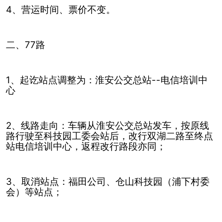
4、营运时间、票价不变。
二、77路
1、起讫站点调整为：淮安公交总站--电信培训中
心
2、线路走向：车辆从淮安公交总站发车，按原线
路行驶至科技园工委会站后，改行双湖二路至终点
站电信培训中心，返程改行路段亦同；
3、取消站点：福田公司、仓山科技园（浦下村委
会）等站点；