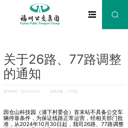
关于26路、77路调整
的通知
发布时间：2024/10/25
浏览次数：7175次
因仓山科技园（浦下村委会）首末站不具备公交车
辆停靠条件，为保证线路正常运营，经相关部门批
准，从2024年10月30日起，我司26路、77路调整