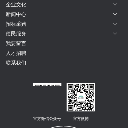
企业文化
新闻中心
招标采购
便民服务
我要留言
人才招聘
联系我们
官方微信公众号
官方微博